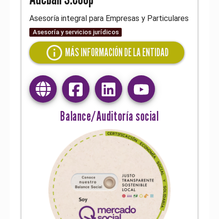
Asesoría integral para Empresas y Particulares
Asesoría y servicios jurídicos
info
MÁS INFORMACIÓN DE LA ENTIDAD
Balance/Auditoría social