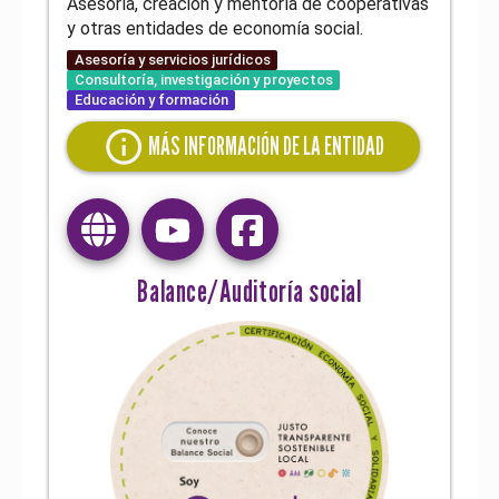
Asesoría, creación y mentoría de cooperativas
y otras entidades de economía social.
Asesoría y servicios jurídicos
Consultoría, investigación y proyectos
Educación y formación
info
MÁS INFORMACIÓN DE LA ENTIDAD
Balance/Auditoría social