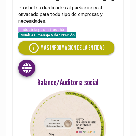
Productos destinados al packaging y al
envasado para todo tipo de empresas y
necesidades.
Industria y construcción
Muebles, menaje y decoración
info
MÁS INFORMACIÓN DE LA ENTIDAD
Balance/Auditoría social