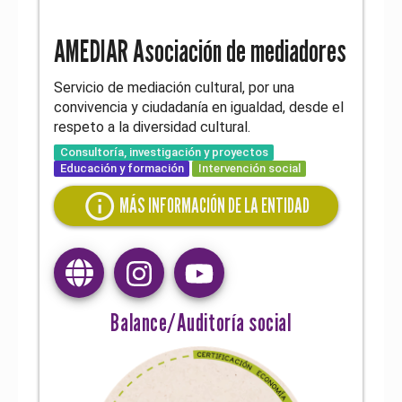
AMEDIAR Asociación de mediadores
Servicio de mediación cultural, por una
convivencia y ciudadanía en igualdad, desde el
respeto a la diversidad cultural.
Consultoría, investigación y proyectos
Educación y formación
Intervención social
info
MÁS INFORMACIÓN DE LA ENTIDAD
Balance/Auditoría social