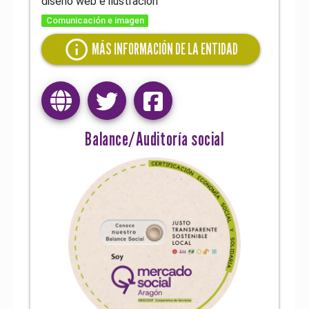
diseño web e ilustración
Comunicación e imagen
info
MÁS INFORMACIÓN DE LA ENTIDAD
Balance/Auditoría social