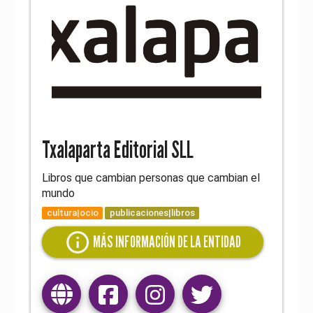
Txalaparta Editorial SLL
Libros que cambian personas que cambian el
mundo
cultura|ocio
publicaciones|libros
info
MÁS INFORMACIÓN DE LA ENTIDAD