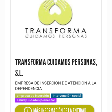
TRANSFORMA CUIDAMOS PERSONAS,
S.L.
EMPRESA DE INSERCIÓN DE ATENCION A LA
DEPENDENCIA
empresa de inserción
intervención social
salud|cuidados|bienestar
info
MÁS INFORMACIÓN DE LA ENTIDAD