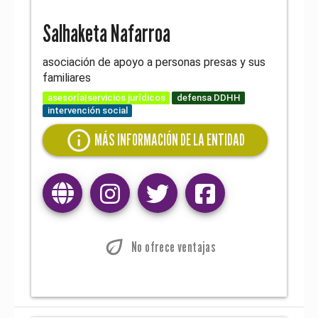
Salhaketa Nafarroa
asociación de apoyo a personas presas y sus
familiares
asesoría|servicios jurídicos
defensa DDHH
intervención social
info
MÁS INFORMACIÓN DE LA ENTIDAD
eco
No ofrece ventajas