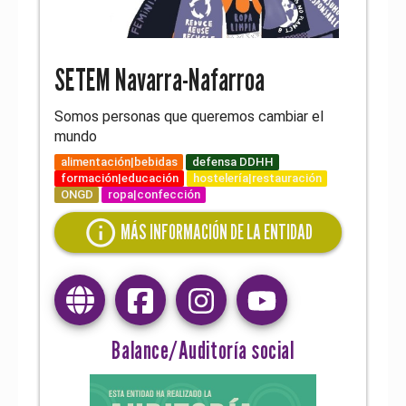
SETEM Navarra-Nafarroa
Somos personas que queremos cambiar el
mundo
alimentación|bebidas
defensa DDHH
formación|educación
hostelería|restauración
ONGD
ropa|confección
info
MÁS INFORMACIÓN DE LA ENTIDAD
Balance/Auditoría social