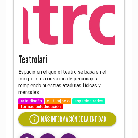
Teatrolari
Espacio en el que el teatro se basa en el
cuerpo, en la creación de personajes
rompiendo nuestras ataduras físicas y
mentales.
arte|diseño
cultura|ocio
espacios|redes
formación|educación
info
MÁS INFORMACIÓN DE LA ENTIDAD