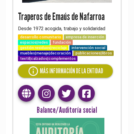
Traperos de Emaús de Nafarroa
Desde 1972 acogida, trabajo y solidaridad
desarrollo comunitario
empresa de inserción
espacios|redes
fundación
gestión residuos|reciclaje
intervención social
muebles|menaje|decoración
publicaciones|libros
textil|calzados|complementos
info
MÁS INFORMACIÓN DE LA ENTIDAD
Balance/Auditoría social