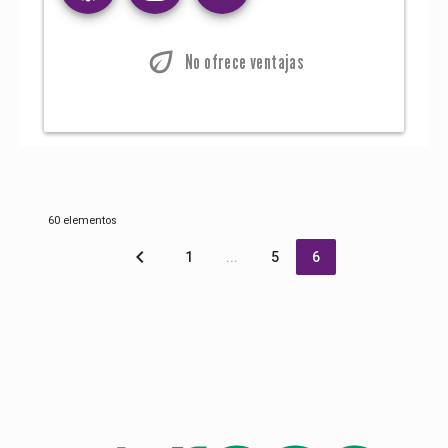
eco
No ofrece ventajas
60 elementos
navigate_before
1
5
6
1
...
5
6
Loading...