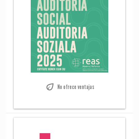
eco
No ofrece ventajas