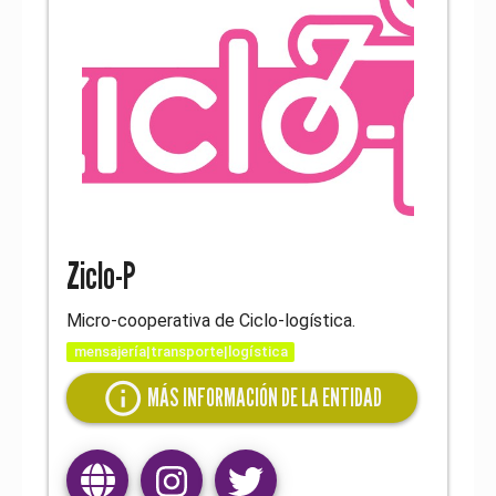
Ziclo-P
Micro-cooperativa de Ciclo-logística.
mensajería|transporte|logística
info
MÁS INFORMACIÓN DE LA ENTIDAD