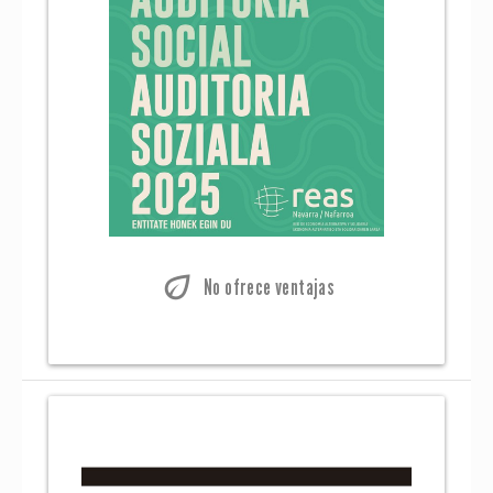
eco
No ofrece ventajas