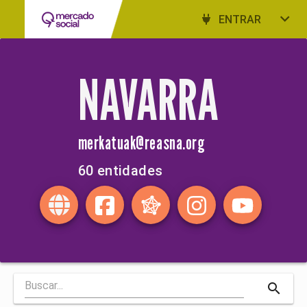
ENTRAR
NAVARRA
merkatuak@reasna.org
60 entidades
search