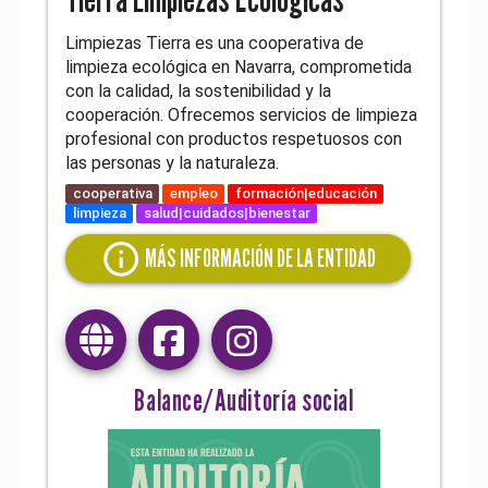
Limpiezas Tierra es una cooperativa de
limpieza ecológica en Navarra, comprometida
con la calidad, la sostenibilidad y la
cooperación. Ofrecemos servicios de limpieza
profesional con productos respetuosos con
las personas y la naturaleza.
cooperativa
empleo
formación|educación
limpieza
salud|cuidados|bienestar
info
MÁS INFORMACIÓN DE LA ENTIDAD
Balance/Auditoría social