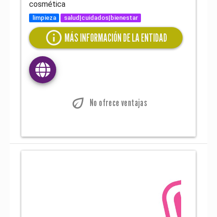
cosmética
limpieza
salud|cuidados|bienestar
info
MÁS INFORMACIÓN DE LA ENTIDAD
eco
No ofrece ventajas