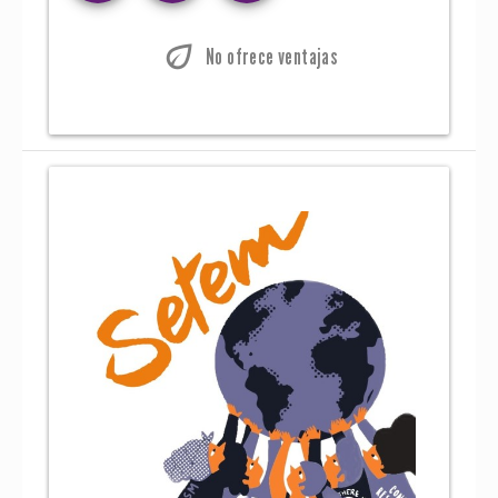
eco
No ofrece ventajas