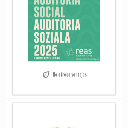
eco
No ofrece ventajas